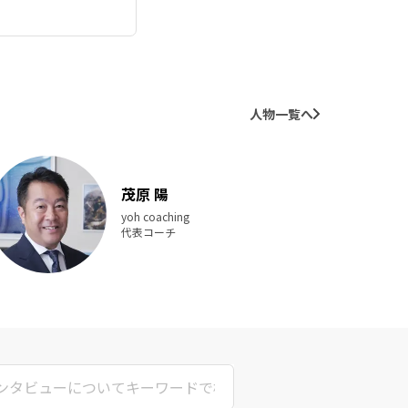
え、
クノ
ードで
人と人
ること
人物一覧へ
た言葉
茂原 陽
yoh coaching
代表コーチ