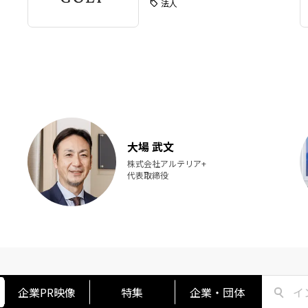
法人
氏という2名の登壇者を迎
経営者100名超が集結。テ
ロジーがかつてないスピ
進化する今だからこそ、
との絆を経営の核に据え
の重要性が、熱のこもっ
で語られました。
大場 武文
株式会社アルテリア+
代表取締役
企業PR映像
特集
企業・団体