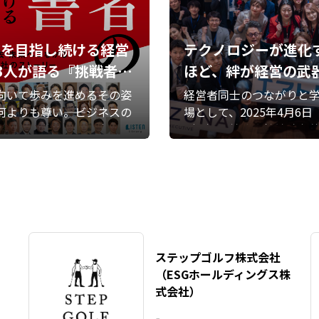
みを目指し続ける経営
テクノロジーが進化
3人が語る『挑戦者の
ほど、絆が経営の武
歴書』
なる――KIZUNA EXECU
向いて歩みを進めるその姿
経営者同士のつながりと
何よりも尊い――。ビジネスの
E講演会レポート
場として、2025年4月6日
台にある華やかな数字や成
（月）、株式会社絆助主
則ではなく、経営者が人知
般社団法人エメラルド倶
悩み、傷つきながらも前を
催による「KIZUNA EXECU
続けてきた「泥臭い歩み」
講演会」が開催されました
ものに光を当てた書籍『挑
ZUNA EXECUTIVEは、
の履歴書』が、本日ついに
士が“絆”を軸に学び合い
となりました。
に成長し合うコミュニテ
て展開されています。ZVC J
ステップゴルフ株式会社
N株式会社（Zoom日本法
（ESGホールディングス株
代表取締役会長兼社長の
式会社）
弘氏、ラーニングエッジ
社代表取締役社長の清水