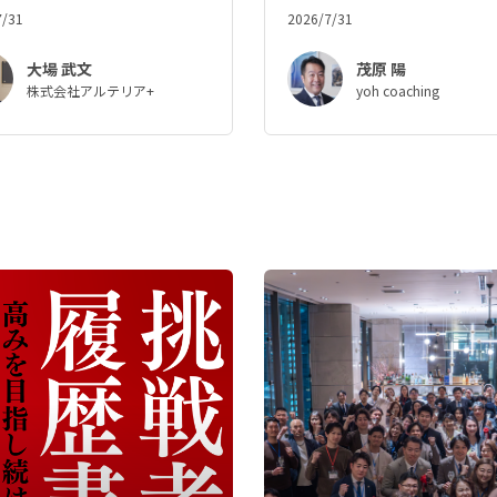
コーチという支えを
7/31
2026/7/31
大場 武文
茂原 陽
株式会社アルテリア+
yoh coaching