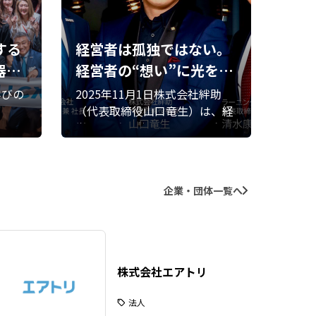
する
経営者は孤独ではない。
器に
経営者の“想い”に光をあ
TIV
てる新メディア『KIZUN
学びの
2025年11⽉1⽇株式会社絆助
A EXECUTIVE』11⽉1⽇
（代表取締役⼭⼝⻯⽣）は、経
催・一
営者の“⾃分史”を通じて理念を
リリース
楽部共
⾔語化し、社会に信頼を可視化
TIVE
するメディアプラットフォーム
。KI
「KIZUNA EXECUTIVE」を正式
企業・団体一覧へ
経営者同
リリースいたしました。 本プロ
、互い
ジェクトは「経営者を孤独から
ィとし
救いたい」という代表⼭⼝⻯⽣
APA
の原体験から誕⽣しました。
人）
株式会社エアトリ
下垣典
株式会
法人
康一朗