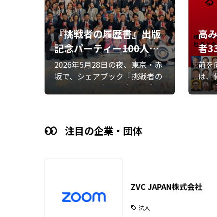
『挑戦者の履歴書』出版
高
記念パーティー――100人超
者3
の熱意が重なる、新たな
履
2026年5月28日の夜、東京・赤
前を
始まりの夜
坂で、シェアブック『挑戦者の
は、
履歴書』の出版を記念する大交
表舞
流会が開催されました。会場に
功法
は共著者や関係者など100人超
れず
が集結。一人ひとりの事業や社
向き
注目の企業・団体
会への想いが重なる、熱い時間
その
となりました。
戦者
出版
ZVC JAPAN株式会社
法人