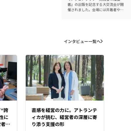
書』の出版を記念する大交流会が開
催されました。会場には共著者や関
係者など100人超が集結。一人ひと
りの事業や社会への想いが重なる、
熱い時間となりました。
インタビュー一覧へ
“誇
直感を経営の力に。アトランテ
性に
ィカが挑む、経営者の深層に寄
営者に
り添う支援の形