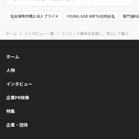
りの事業や社会へ
い歩み」そのもの
した。KIZUN
の想いが重なる、
に光を当てた書籍
ECUTIVEは
社会保険労務士法人プライド
YOUNG GIVE BIRTH合同会社
菊竹歯科
熱い時間となりま
『挑戦者の履歴
営者同士が“
した。
書』が、本日つい
軸に学び合
ホーム
インタビュー一覧
クリニック継承を支援し、安心して暮らせる未来へ光を灯す
に出版となりまし
いに成長し
た。
ミュニティ
展開されて
ホーム
す。ZVC JA
式会社（Zo
人物
本法人）代
役会長兼社
インタビュー
垣典弘氏、
ングエッジ
企業PR映像
社代表取締
の清水康一
特集
いう2名の登
企業・団体
を迎え、経営
00名超が集