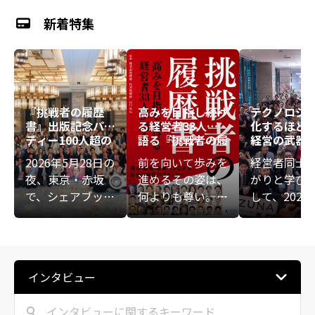
新着特集
『挑戦者の履歴
高みを目指し続け
テクノロジ
書』出版記念パー
る経営者33人が
化するほど
ティー――100人超の
語る『挑戦者の履
経営の武器
熱意が重なる、新
歴書』
――KIZUNA E
2026年5月28日の
前を向いて歩みを
経営者同士
たな始まりの夜
IVE講演会
夜、東京・赤坂
進めるその姿は、
がりと学び
ト
で、シェアブック
何よりも尊い――。ビ
して、2025
『挑戦者の履歴
ジネスの表舞台に
6日（月）、
書』の出版を記念
ある華やかな数字
会社絆助主
する大交流会が開
や成功法則ではな
般社団法人
催されました。会
く、経営者が人知
ルド倶楽部
インタビュー
場には共著者や関
れず悩み、傷つき
よる「KIZUN
係者など100人超
ながらも前を向き
ECUTIVE講
が集結。一人ひと
続けてきた「泥臭
会」が開催