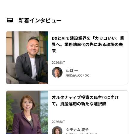
新着インタビュー
DXとAIで建設業界を「カッコいい」業
界へ。業務効率化の先にある現場の未
来
2026/8/7
山口 一
株式会社CONOC
オルタナティブ投資の民主化に向け
て。資産運用の新たな選択肢
2026/8/7
シデナム 慶子