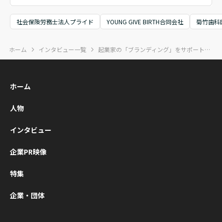
りの事業や社会へ
い歩み」そのもの
した。KIZUN
の想いが重なる、
に光を当てた書籍
ECUTIVEは
社会保険労務士法人プライド
YOUNG GIVE BIRTH合同会社
菊竹歯科
熱い時間となりま
『挑戦者の履歴
営者同士が“
した。
書』が、本日つい
軸に学び合
ホーム
インタビュー一覧
起業家の「ブランディング」をサポート。 自信を持って働く人を増やし、次の時代を切り拓く
に出版となりまし
いに成長し
た。
ミュニティ
展開されて
ホーム
す。ZVC JA
式会社（Zo
人物
本法人）代
役会長兼社
インタビュー
垣典弘氏、
ングエッジ
企業PR映像
社代表取締
の清水康一
特集
いう2名の登
企業・団体
を迎え、経営
00名超が集
テクノロジ