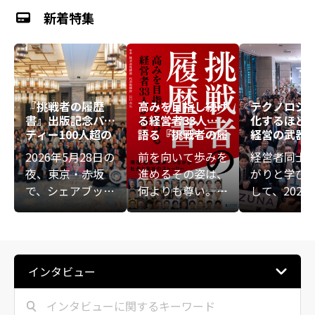
新着特集
『挑戦者の履歴
高みを目指し続け
テクノロジ
書』出版記念パー
る経営者33人が
化するほど
ティー――100人超の
語る『挑戦者の履
経営の武器
熱意が重なる、新
歴書』
――KIZUNA E
2026年5月28日の
前を向いて歩みを
経営者同士
たな始まりの夜
IVE講演会
夜、東京・赤坂
進めるその姿は、
がりと学び
ト
で、シェアブック
何よりも尊い――。ビ
して、2025
『挑戦者の履歴
ジネスの表舞台に
6日（月）、
書』の出版を記念
ある華やかな数字
会社絆助主
する大交流会が開
や成功法則ではな
般社団法人
催されました。会
く、経営者が人知
ルド倶楽部
インタビュー
場には共著者や関
れず悩み、傷つき
よる「KIZUN
係者など100人超
ながらも前を向き
ECUTIVE講
が集結。一人ひと
続けてきた「泥臭
会」が開催