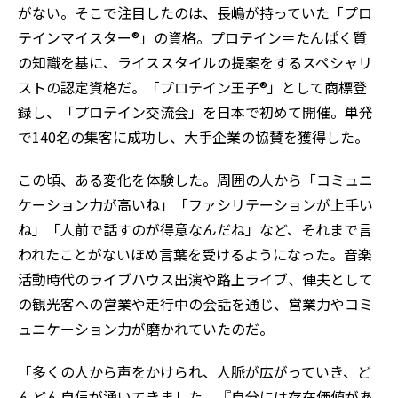
がない。そこで注目したのは、長嶋が持っていた「プロ
テインマイスター®」の資格。プロテイン＝たんぱく質
の知識を基に、ライススタイルの提案をするスペシャリ
ストの認定資格だ。「プロテイン王子®」として商標登
録し、「プロテイン交流会」を日本で初めて開催。単発
で140名の集客に成功し、大手企業の協賛を獲得した。
この頃、ある変化を体験した。周囲の人から「コミュニ
ケーション力が高いね」「ファシリテーションが上手い
ね」「人前で話すのが得意なんだね」など、それまで言
われたことがないほめ言葉を受けるようになった。音楽
活動時代のライブハウス出演や路上ライブ、俥夫として
の観光客への営業や走行中の会話を通じ、営業力やコミ
ュニケーション力が磨かれていたのだ。
「多くの人から声をかけられ、人脈が広がっていき、ど
んどん自信が湧いてきました。『自分には存在価値があ