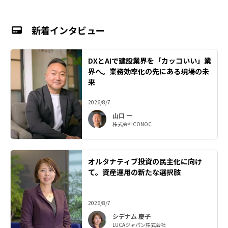
新着インタビュー
DXとAIで建設業界を「カッコいい」業
界へ。業務効率化の先にある現場の未
来
2026/8/7
山口 一
株式会社CONOC
オルタナティブ投資の民主化に向け
て。資産運用の新たな選択肢
2026/8/7
シデナム 慶子
LUCAジャパン株式会社