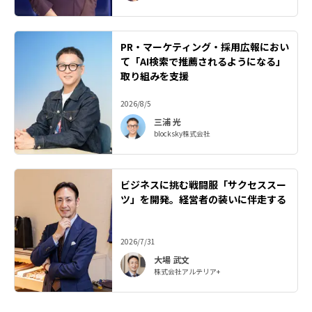
PR・マーケティング・採用広報におい
て「AI検索で推薦されるようになる」
取り組みを支援
2026/8/5
三浦 光
blocksky株式会社
ビジネスに挑む戦闘服「サクセススー
ツ」を開発。経営者の装いに伴走する
2026/7/31
大場 武文
株式会社アルテリア+