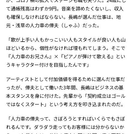
が、コロナ禍の拡大でステージも職も失った。24歳にし
て通帳残高はわずか9円。音楽を諦めたくないし、収入
も確保しなければならない。長嶋が選んだ仕事は、地
元・浅草の人力車の俥夫（しゃふ）だった。
「歌が上手い人もかっこいい人もスタイルが良い人も山
ほどいるから、個性がなければ埋もれてしまう。そこで
『人力車のお兄さん』×『ピアノが弾けて歌える』とい
うキャラクター付けを目指したんです」
アーティストとして付加価値を得るために選んだ仕事だ
ったが、俥夫として働いた3年間、長嶋はビジネスの基
本スタンスを身に付けた。先輩から「契約成立はゴール
ではなくスタート」という考え方を叩き込まれたのだ。
「人力車の俥夫って、さぼろうとすればいくらでもさぼ
れるんです。ダラダラ走ってもお客様には分からないか