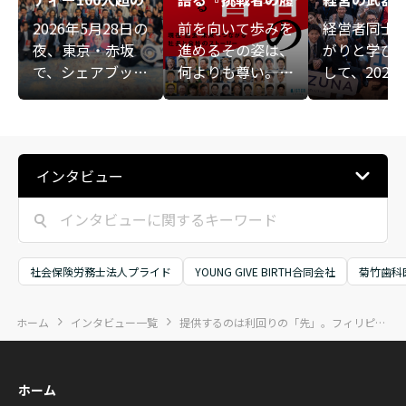
熱意が重なる、新
歴書』
――KIZUNA E
2026年5月28日の
前を向いて歩みを
経営者同士
たな始まりの夜
IVE講演会
夜、東京・赤坂
進めるその姿は、
がりと学び
ト
で、シェアブック
何よりも尊い――。ビ
して、2025
『挑戦者の履歴
ジネスの表舞台に
6日（月）、
書』の出版を記念
ある華やかな数字
会社絆助主
する大交流会が開
や成功法則ではな
般社団法人
催されました。会
く、経営者が人知
ルド倶楽部
インタビュー
場には共著者や関
れず悩み、傷つき
よる「KIZUN
係者など100人超
ながらも前を向き
ECUTIVE講
が集結。一人ひと
続けてきた「泥臭
会」が開催
りの事業や社会へ
い歩み」そのもの
した。KIZUN
の想いが重なる、
に光を当てた書籍
ECUTIVEは
社会保険労務士法人プライド
YOUNG GIVE BIRTH合同会社
菊竹歯科
熱い時間となりま
『挑戦者の履歴
営者同士が“
した。
書』が、本日つい
軸に学び合
ホーム
インタビュー一覧
提供するのは利回りの「先」。フィリピン不動産投資で作る物心両面の豊かさ
に出版となりまし
いに成長し
た。
ミュニティ
展開されて
ホーム
す。ZVC JA