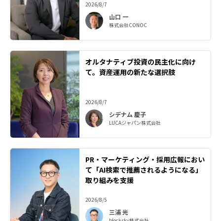
2026/8/7
山口 一
株式会社CONOC
オルタナティブ投資の民主化に向け
て。資産運用の新たな選択肢
2026/8/7
シデナム 慶子
LUCAジャパン株式会社
PR・マーケティング・採用広報におい
て「AI検索で推薦されるようになる」
取り組みを支援
2026/8/5
三浦 光
blocksky株式会社