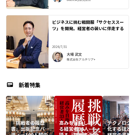
ビジネスに挑む戦闘服「サクセススー
ツ」を開発。経営者の装いに伴走する
2026/7/31
大場 武文
株式会社アルテリア+
新着特集
『挑戦者の履歴
高みを目指し続け
テクノロジ
書』出版記念パー
る経営者33人が
化するほど
ティー――100人超の
語る『挑戦者の履
経営の武器