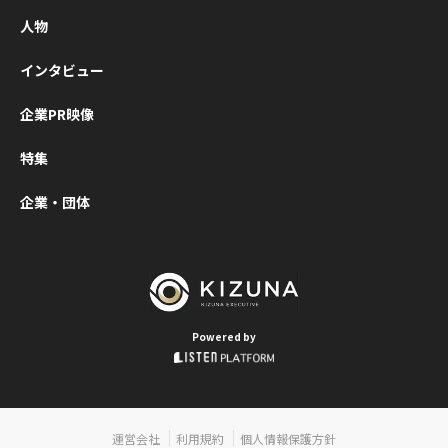
式会社（Zo
人物
本法人）代
役会長兼社
インタビュー
垣典弘氏、
ングエッジ
企業PR映像
社代表取締
の清水康一
特集
いう2名の登
企業・団体
を迎え、経営
00名超が集
テクノロジ
つてないス
で進化する
らこそ、人
Powered by
の絆を経営
据えること
性が、熱の
た言葉で語
運営会社
利用規約
個人情報保護方針
した。