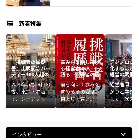
新着特集
『挑戦者の履歴
高みを目指し続け
テクノロジ
書』出版記念パー
る経営者33人が
化するほど
ティー――100人超の
語る『挑戦者の履
経営の武器
熱意が重なる、新
歴書』
――KIZUNA E
2026年5月28日の
前を向いて歩みを
経営者同士
たな始まりの夜
IVE講演会
夜、東京・赤坂
進めるその姿は、
がりと学び
ト
で、シェアブック
何よりも尊い――。ビ
して、2025
『挑戦者の履歴
ジネスの表舞台に
6日（月）、
書』の出版を記念
ある華やかな数字
会社絆助主
する大交流会が開
や成功法則ではな
般社団法人
催されました。会
く、経営者が人知
ルド倶楽部
インタビュー
場には共著者や関
れず悩み、傷つき
よる「KIZUN