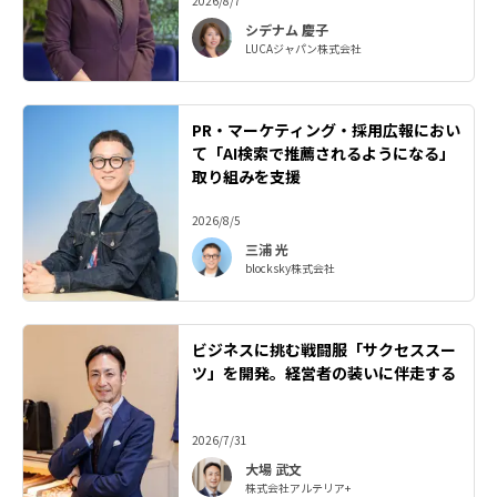
2026/8/7
シデナム 慶子
LUCAジャパン株式会社
PR・マーケティング・採用広報におい
て「AI検索で推薦されるようになる」
取り組みを支援
2026/8/5
三浦 光
blocksky株式会社
ビジネスに挑む戦闘服「サクセススー
ツ」を開発。経営者の装いに伴走する
2026/7/31
大場 武文
株式会社アルテリア+