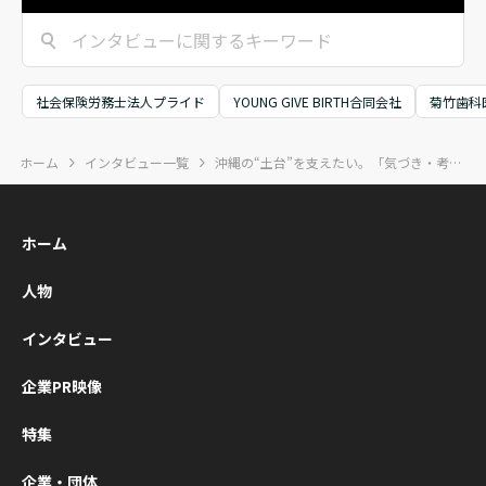
係者など100人超
ながらも前を向き
ECUTIVE講
が集結。一人ひと
続けてきた「泥臭
会」が開催
りの事業や社会へ
い歩み」そのもの
した。KIZUN
の想いが重なる、
に光を当てた書籍
ECUTIVEは
社会保険労務士法人プライド
YOUNG GIVE BIRTH合同会社
菊竹歯科
熱い時間となりま
『挑戦者の履歴
営者同士が“
した。
書』が、本日つい
軸に学び合
ホーム
インタビュー一覧
沖縄の“土台”を支えたい。「気づき・考え・行動する」挑戦者
に出版となりまし
いに成長し
た。
ミュニティ
展開されて
ホーム
す。ZVC JA
式会社（Zo
人物
本法人）代
役会長兼社
インタビュー
垣典弘氏、
ングエッジ
企業PR映像
社代表取締
の清水康一
特集
いう2名の登
企業・団体