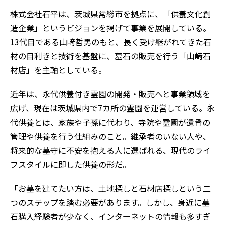
株式会社石平は、茨城県常総市を拠点に、「供養文化創
造企業」というビジョンを掲げて事業を展開している。
13代目である山﨑哲男のもと、長く受け継がれてきた石
材の目利きと技術を基盤に、墓石の販売を行う「山﨑石
材店」を主軸としている。
近年は、永代供養付き霊園の開発・販売へと事業領域を
広げ、現在は茨城県内で7カ所の霊園を運営している。永
代供養とは、家族や子孫に代わり、寺院や霊園が遺骨の
管理や供養を行う仕組みのこと。継承者のいない人や、
将来的な墓守に不安を抱える人に選ばれる、現代のライ
フスタイルに即した供養の形だ。
「お墓を建てたい方は、土地探しと石材店探しという二
つのステップを踏む必要があります。しかし、身近に墓
石購入経験者が少なく、インターネットの情報も多すぎ