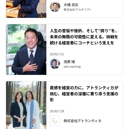
大場 武文
株式会社アルテリア+
人生の苦悩や挫折、そして“誇り”を、
未来の無限の可能性に変える。挑戦を
続ける経営者にコーチという支えを
2026/7/31
茂原 陽
yoh coaching
直感を経営の力に。アトランティカが
挑む、経営者の深層に寄り添う支援の
形
2026/7/29
株式会社アトランティカ