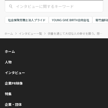
係者など100人超
ながらも前を向き
ECUTIVE講
が集結。一人ひと
続けてきた「泥臭
会」が開催
りの事業や社会へ
い歩み」そのもの
した。KIZUN
の想いが重なる、
に光を当てた書籍
ECUTIVEは
社会保険労務士法人プライド
YOUNG GIVE BIRTH合同会社
菊竹歯科
熱い時間となりま
『挑戦者の履歴
営者同士が“
した。
書』が、本日つい
軸に学び合
ホーム
インタビュー一覧
供養を通じて大切な人の幸せを願う。想いを次世代へ紡ぐ、供養文化創造企業
に出版となりまし
いに成長し
た。
ミュニティ
展開されて
ホーム
す。ZVC JA
式会社（Zo
人物
本法人）代
役会長兼社
インタビュー
垣典弘氏、
ングエッジ
企業PR映像
社代表取締
の清水康一
特集
いう2名の登
企業・団体
を迎え、経営