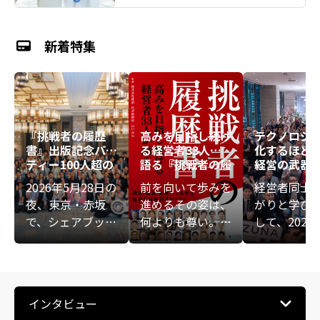
新着特集
『挑戦者の履歴
高みを目指し続け
テクノロジ
書』出版記念パー
る経営者33人が
化するほど
ティー――100人超の
語る『挑戦者の履
経営の武器
熱意が重なる、新
歴書』
――KIZUNA E
2026年5月28日の
前を向いて歩みを
経営者同士
たな始まりの夜
IVE講演会
夜、東京・赤坂
進めるその姿は、
がりと学び
ト
で、シェアブック
何よりも尊い――。ビ
して、2025
『挑戦者の履歴
ジネスの表舞台に
6日（月）、
書』の出版を記念
ある華やかな数字
会社絆助主
する大交流会が開
や成功法則ではな
般社団法人
催されました。会
く、経営者が人知
ルド倶楽部
インタビュー
場には共著者や関
れず悩み、傷つき
よる「KIZUN