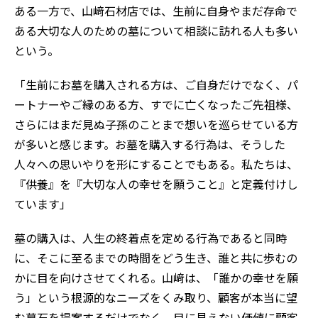
ある一方で、山﨑石材店では、生前に自身やまだ存命で
ある大切な人のための墓について相談に訪れる人も多い
という。
「生前にお墓を購入される方は、ご自身だけでなく、パ
ートナーやご縁のある方、すでに亡くなったご先祖様、
さらにはまだ見ぬ子孫のことまで想いを巡らせている方
が多いと感じます。お墓を購入する行為は、そうした
人々への思いやりを形にすることでもある。私たちは、
『供養』を『大切な人の幸せを願うこと』と定義付けし
ています」
墓の購入は、人生の終着点を定める行為であると同時
に、そこに至るまでの時間をどう生き、誰と共に歩むの
かに目を向けさせてくれる。山﨑は、「誰かの幸せを願
う」という根源的なニーズをくみ取り、顧客が本当に望
む墓石を提案するだけでなく、目に見えない価値に顧客